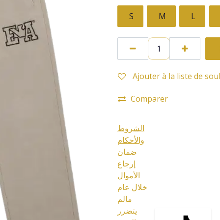
S
M
L
Ajouter à la liste de sou
Comparer
الشروط
والأحكام
ضمان
إرجاع
الأموال
خلال عام
مالم
يتضرر