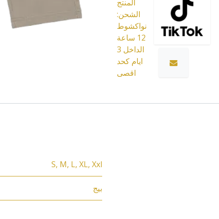
المنتج
الشحن:
نواكشوط
12 ساعة
الداخل 3
ايام كحد
اقصى
S
,
M
,
L
,
XL
,
Xxl
بيج