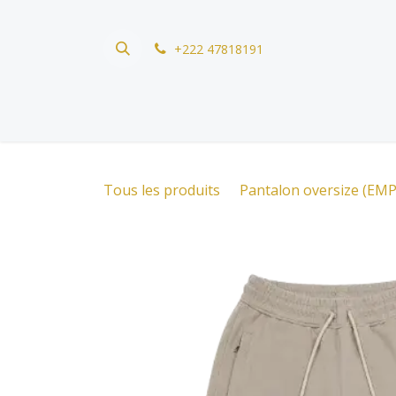
Se rendre au contenu
+222 47818191
Tous les produits
Pantalon oversize (E