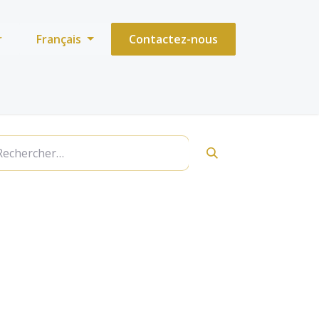
r
Français
Contactez-nous
rsize (EMPORIO
7