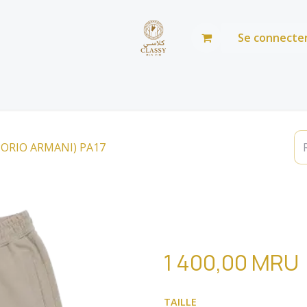
Se connecte
Accueil
Boutique
Blog
À propos
صالة عرض
MPORIO ARMANI) PA17
Pantalon ove
ARMANI) PA1
1 400,00
MRU
TAILLE