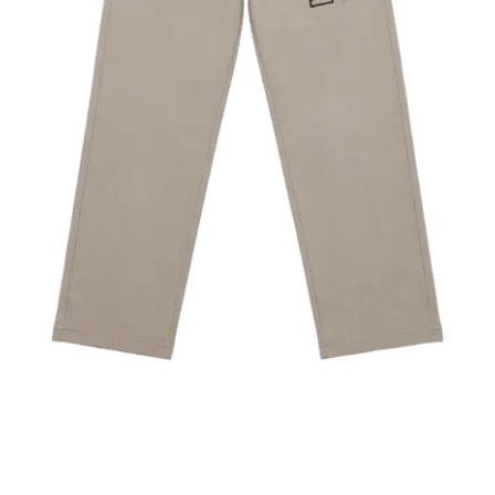
سروال اوفر سايز (EMPORIO
ARMANI) PA17