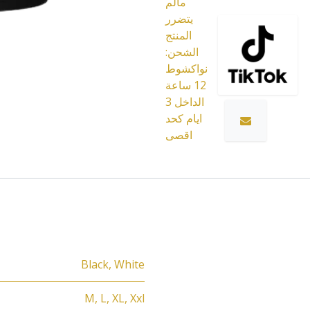
مالم
يتضرر
المنتج
الشحن:
نواكشوط
12 ساعة
الداخل 3
ايام كحد
اقصى
Black
,
White
M
,
L
,
XL
,
Xxl