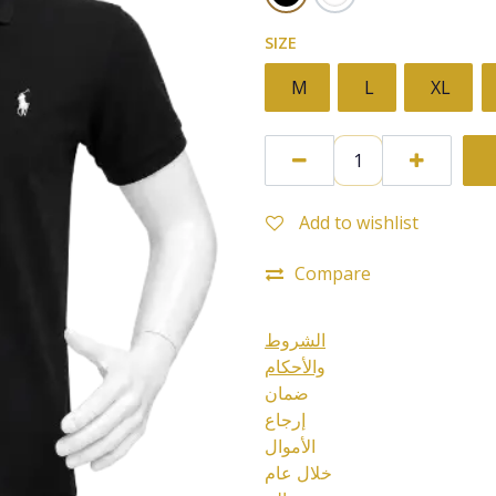
SIZE
M
L
XL
Add to wishlist
Compare
الشروط
والأحكام
ضمان
إرجاع
الأموال
خلال عام