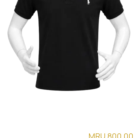
قميص بأكمام قصيرة ( POLO )
MRU
800.00