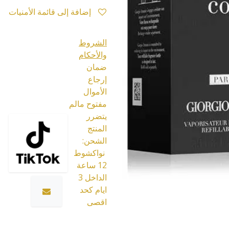
إضافة إلى قائمة الأمنيات
الشروط
والأحكام
ضمان
إرجاع
الأموال
مفتوح مالم
يتضرر
المنتج
الشحن:
نواكشوط
12 ساعة
الداخل 3
ايام كحد
اقصى