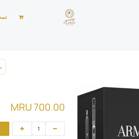
تسج
الرئيسية
المتجر
الأخبار
من نحن
خياطة ليد
تقسيمةarmani code parfum
MRU
700.00