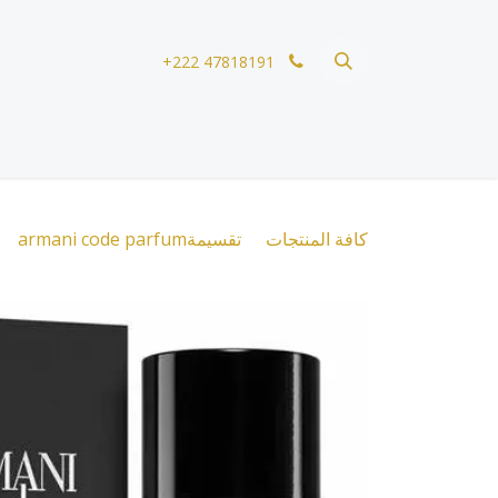
خطي للذهاب إلى المحتوى
+222 47818191
كافة المنتجات
تقسيمةarmani code parfum