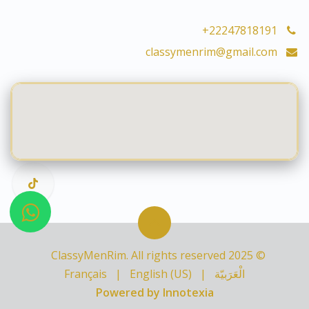
+22247818191
classymenrim@gmail.com
© 2025 ClassyMenRim. All rights reserved
الْعَرَبيّة
|
English (US)
|
Français
Powered by Innotexia