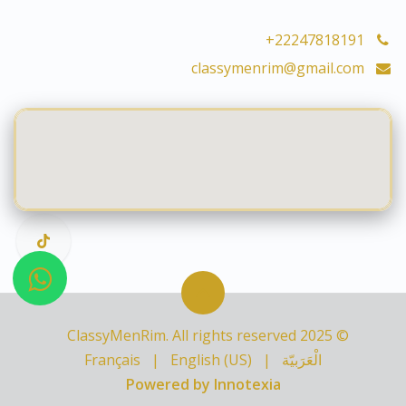
+22247818191
classymenrim@gmail.com
© 2025 ClassyMenRim. All rights reserved
الْعَرَبيّة
|
English (US)
|
Français
Powered by Innotexia