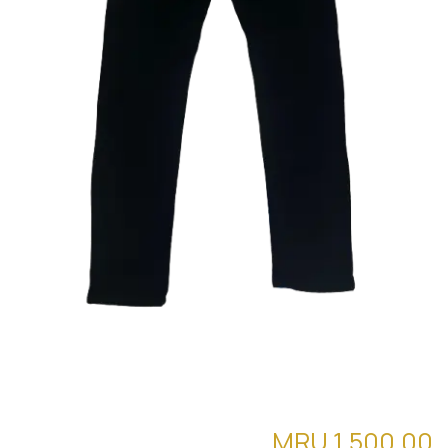
PTL (ZARA) jeans03
MRU
1,500.00