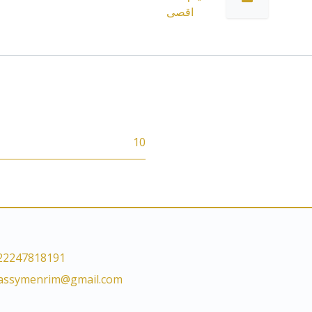
اقصى
10
22247818191
lassymenrim@gmail.com