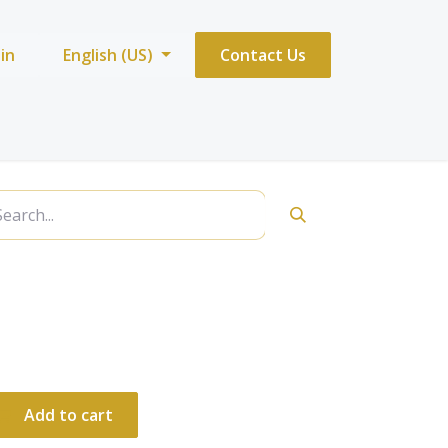
 in
English (US)
Contact Us
iro vibrato
Add to cart