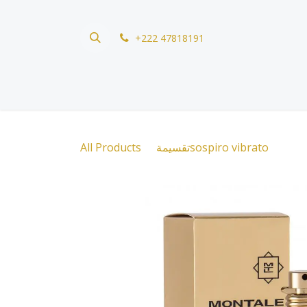
Skip to Content
+222 47818191
All Products
تقسيمةsospiro vibrato