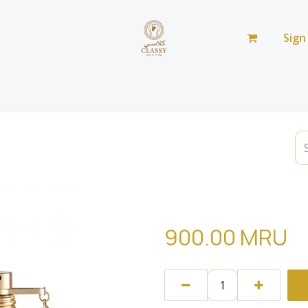
Sign
Home
Shop
Blog
من نحن
صالة عرض
تقسيمةsosp
900.00
MRU