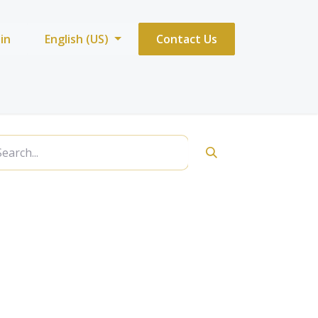
 in
English (US)
Contact Us
 park )