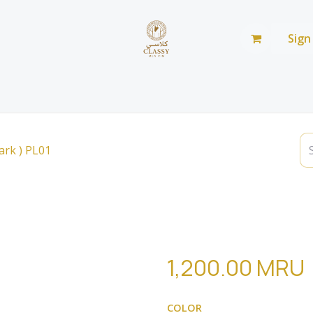
Sign
Home
Shop
Blog
من نحن
صالة عرض
قميindigo park ) PL01
قميص بأكمام طويلة (01indigo
PL01
1,200.00
MRU
COLOR