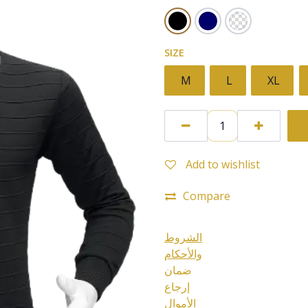
SIZE
M
L
XL
Add to wishlist
Compare
الشروط
والأحكام
ضمان
إرجاع
الأموال