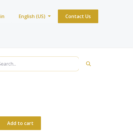
 in
English (US)
Contact Us
gentleman givenchy تقسيمة
Add to cart