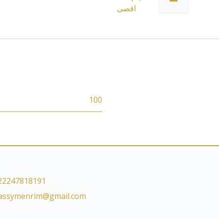
اقصى
100
22247818191
lassymenrim@gmail.com