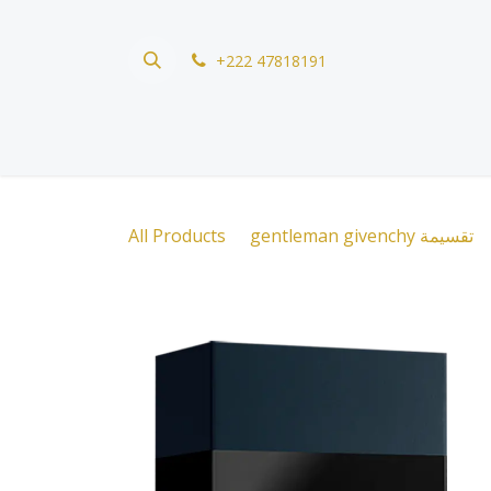
Skip to Content
+222 47818191
All Products
gentleman givenchy تقسيمة