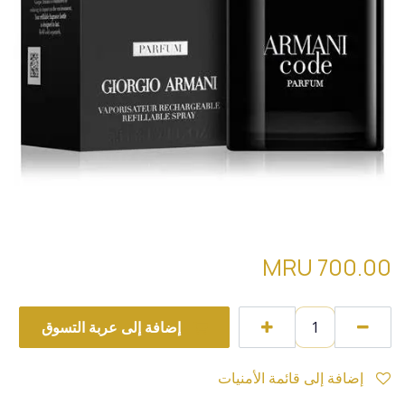
تقسيمةarmani code edp
MRU
700.00
إضافة إلى عربة التسوق
إضافة إلى قائمة الأمنيات