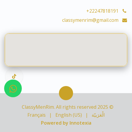
+22247818191
classymenrim@gmail.com
© 2025 ClassyMenRim. All rights reserved
الْعَرَبيّة
|
English (US)
|
Français
Powered by Innotexia