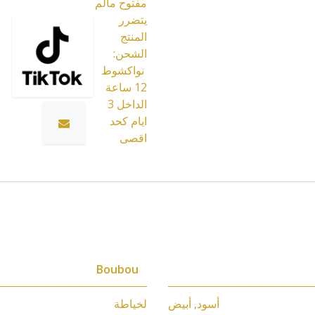
مفتوح مالم
يتضرر
المنتج
الشحن:
نواكشوط
12 ساعة
الداخل 3
ايام كحد
اقصى
Boubou
أسود
,
أبيض
لخياطة