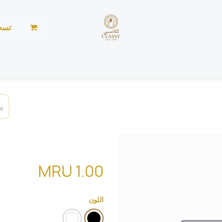
تسج
الرئيسية
المتجر
الأخبار
من نحن
خياطة ليد
test
MRU
1.00
اللون