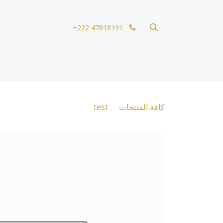
خطي للذهاب إلى المحتوى
+222 47818191
كافة المنتجات
test