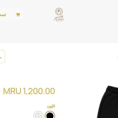
تسج
الرئيسية
المتجر
الأخبار
من نحن
خياطة ليد
سروال اوفر سايز (  ) PA16
MRU
1,200.00
اللون