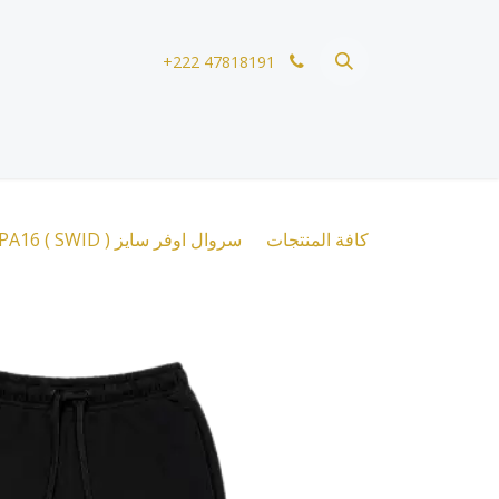
خطي للذهاب إلى المحتوى
+222 47818191
كافة المنتجات
سروال اوفر سايز ( SWID ) PA16