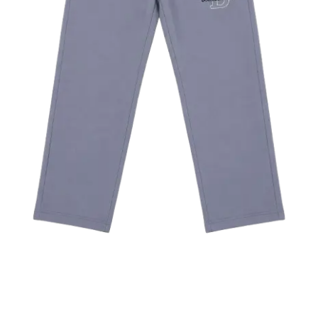
سروال اوفر سايز (DOLCE &
GABBANE) PA18