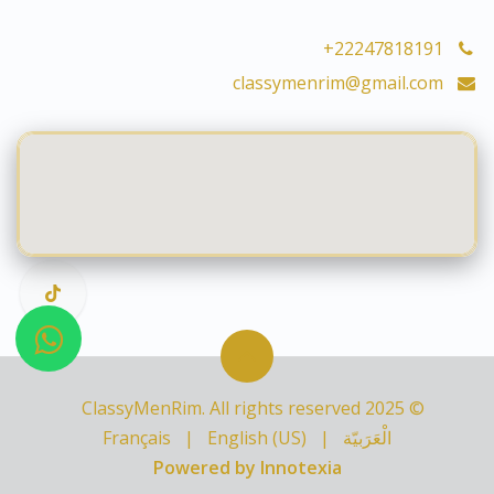
+22247818191
classymenrim@gmail.com
© 2025 ClassyMenRim. All rights reserved
الْعَرَبيّة
|
English (US)
|
Français
Powered by Innotexia