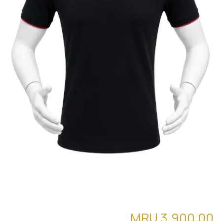
قميص بولو الاصلي (05 BOSS) pol10
MRU
3,900.00