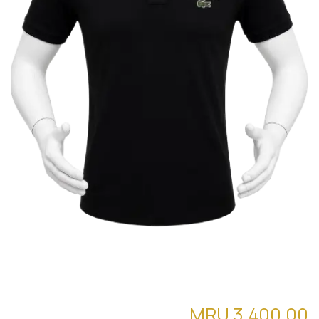
قميص بولو الاصلي (01 laocste) pol10
MRU
3,400.00