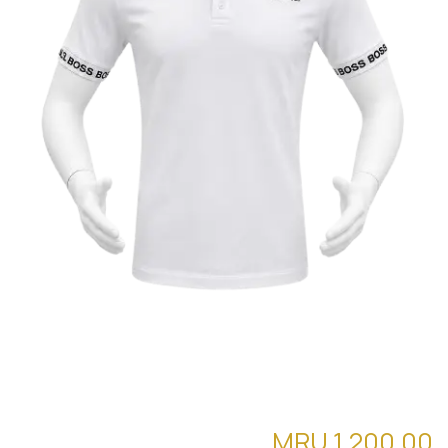
قميص بولو (boss03) pol02
MRU
1,200.00