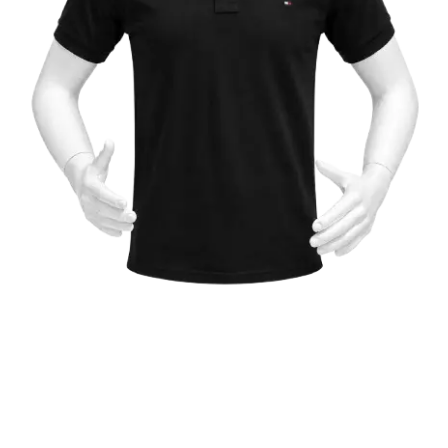
قميص بأكمام قصيرة ( TOMMY
HILFIGER )