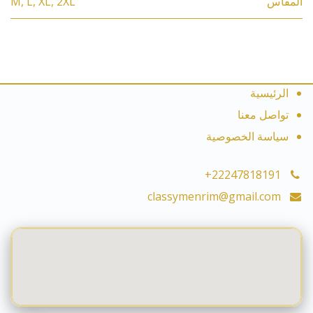
المقاس
2XL
,
XL
,
L
,
M
الرئيسية
تواصل معنا
سياسة الخصوصية
+22247818191
classymenrim@gmail.com