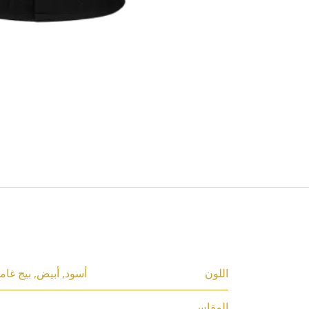
المواصفات
اللون
أسود
,
أبيض
,
بيج غام
المقاس