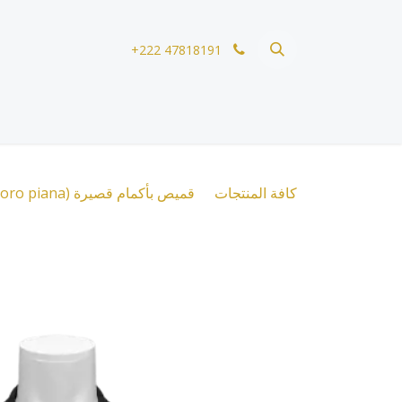
خطي للذهاب إلى المحتوى
+222 47818191
كافة المنتجات
قميص بأكمام قصيرة (loro piana) cgm10