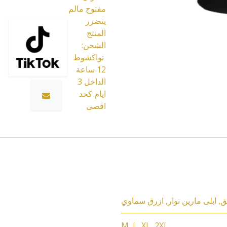
مفتوح مالم
يتضرر
المنتج
الشحن:
نواكشوط
12 ساعة
الداخل 3
ايام كحد
اقصى
ق
,
ابلى مارين نوار
,
ازرق سماوي
M
,
L
,
XL
,
2XL