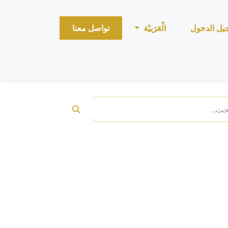
يل الدخول
الْعَرَبيّة
تواصل معنا
قميص بأكمام قصيرة (loro piana)