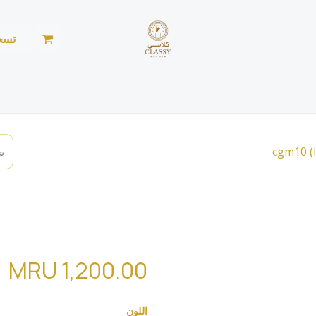
تسج
الرئيسية
المتجر
الأخبار
من نحن
خياطة ليد
cgm10
MRU
1,200.00
اللون