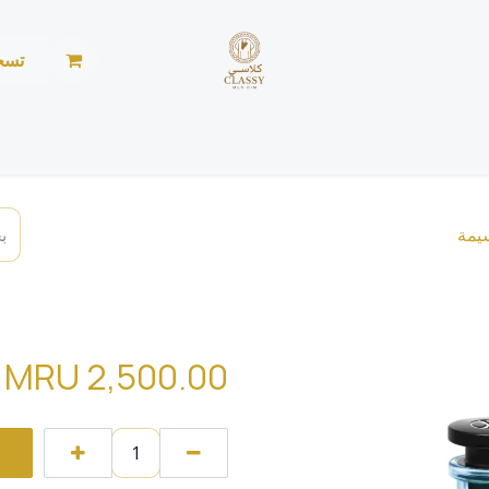
تسج
الرئيسية
المتجر
الأخبار
من نحن
خياطة ليد
ton pacific chill lv
MRU
2,500.00