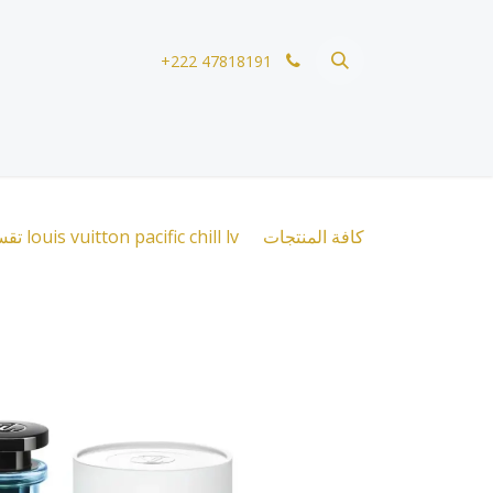
خطي للذهاب إلى المحتوى
+222 47818191
كافة المنتجات
louis vuitton pacific chill lv تقسيمة