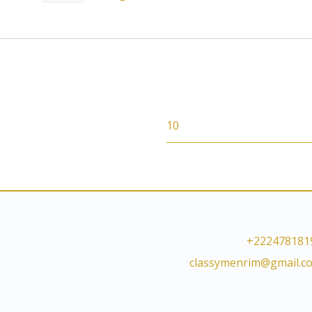
10
+222478181
classymenrim@gmail.c