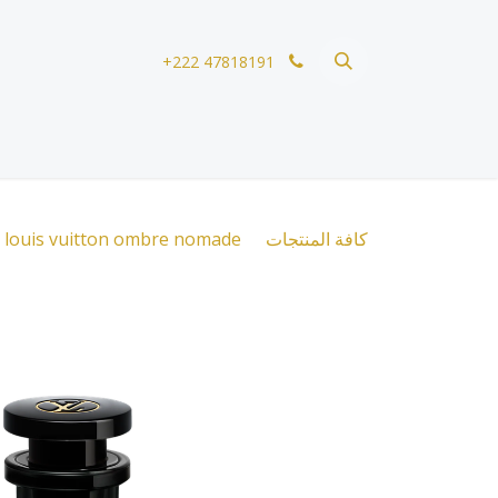
خطي للذهاب إلى المحتوى
+222 47818191
كافة المنتجات
louis vuitton ombre nomade تقسيمة