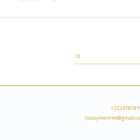
10
+222478181
classymenrim@gmail.c