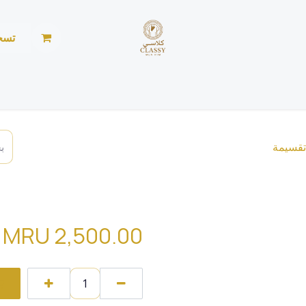
تسج
الرئيسية
المتجر
الأخبار
من نحن
خياطة ليد
tton ombre nomade
MRU
2,500.00