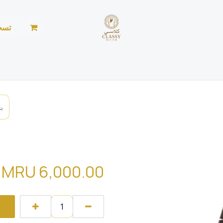
تسج
الرئيسية
المتجر
الأخبار
من نحن
خياطة ليد
العربية للعود يخ
MRU
6,000.00