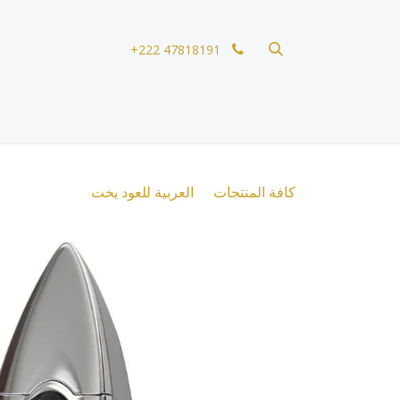
خطي للذهاب إلى المحتوى
+222 47818191
كافة المنتجات
العربية للعود يخت