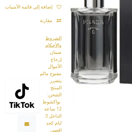
إضافة إلى قائمة الأمنيات
مقارنة
الشروط
والأحكام
ضمان
إرجاع
الأموال
مفتوح مالم
يتضرر
المنتج
الشحن:
نواكشوط
12 ساعة
الداخل 3
ايام كحد
اقصى