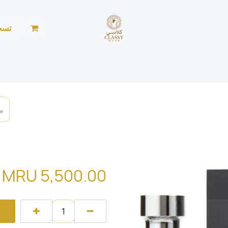
تسج
الرئيسية
المتجر
الأخبار
من نحن
خياطة ليد
ME PRADA edt
MRU
5,500.00