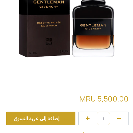
gentleman givenchy reserve
privee
MRU
5,500.00
إضافة إلى عربة التسوق