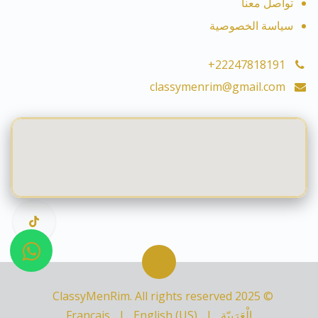
تواصل معنا
سياسة الخصوصية
+22247818191
classymenrim@gmail.com
© 2025 ClassyMenRim. All rights reserved
الْعَرَبيّة
|
English (US)
|
Français