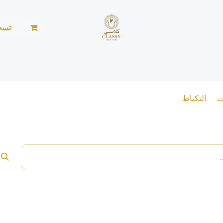
تسج
الرئيسية
المتجر
الأخبار
من نحن
خياطة ليد
ت
التكباط
كباط