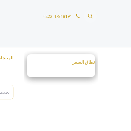
خطي للذهاب إلى المحتوى
+222 47818191
المنتجا
نطاق السعر
الت