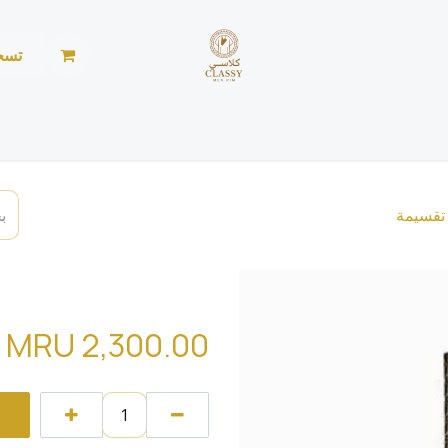
تسج
الرئيسية
المتجر
الأخبار
من نحن
خياطة ليد
man eau de parfum
MRU
2,300.00