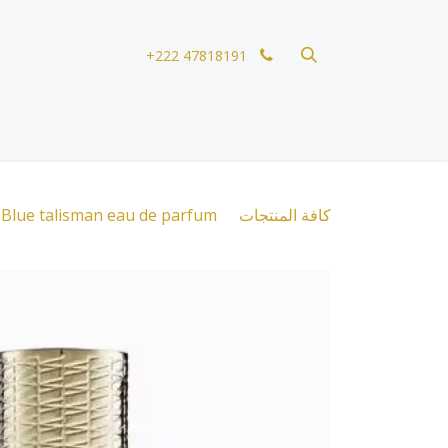
خطي للذهاب إلى المحتوى
+222 47818191
كافة المنتجات
Blue talisman eau de parfum تقسيمة